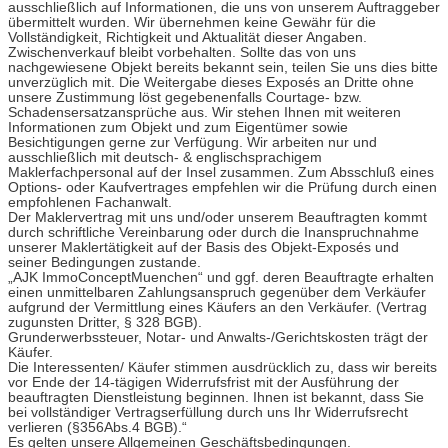
ausschließlich auf Informationen, die uns von unserem Auftraggeber
übermittelt wurden. Wir übernehmen keine Gewähr für die
Vollständigkeit, Richtigkeit und Aktualität dieser Angaben.
Zwischenverkauf bleibt vorbehalten. Sollte das von uns
nachgewiesene Objekt bereits bekannt sein, teilen Sie uns dies bitte
unverzüglich mit. Die Weitergabe dieses Exposés an Dritte ohne
unsere Zustimmung löst gegebenenfalls Courtage- bzw.
Schadensersatzansprüche aus. Wir stehen Ihnen mit weiteren
Informationen zum Objekt und zum Eigentümer sowie
Besichtigungen gerne zur Verfügung. Wir arbeiten nur und
ausschließlich mit deutsch- & englischsprachigem
Maklerfachpersonal auf der Insel zusammen. Zum Absschluß eines
Options- oder Kaufvertrages empfehlen wir die Prüfung durch einen
empfohlenen Fachanwalt.
Der Maklervertrag mit uns und/oder unserem Beauftragten kommt
durch schriftliche Vereinbarung oder durch die Inanspruchnahme
unserer Maklertätigkeit auf der Basis des Objekt-Exposés und
seiner Bedingungen zustande.
„AJK ImmoConceptMuenchen“ und ggf. deren Beauftragte erhalten
einen unmittelbaren Zahlungsanspruch gegenüber dem Verkäufer
aufgrund der Vermittlung eines Käufers an den Verkäufer. (Vertrag
zugunsten Dritter, § 328 BGB).
Grunderwerbssteuer, Notar- und Anwalts-/Gerichtskosten trägt der
Käufer.
Die Interessenten/ Käufer stimmen ausdrücklich zu, dass wir bereits
vor Ende der 14-tägigen Widerrufsfrist mit der Ausführung der
beauftragten Dienstleistung beginnen. Ihnen ist bekannt, dass Sie
bei vollständiger Vertragserfüllung durch uns Ihr Widerrufsrecht
verlieren (§356Abs.4 BGB).“
Es gelten unsere Allgemeinen Geschäftsbedingungen.