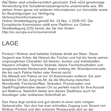
Alle Bilder sind urheberrechtlich geschützt. Eine nicht genehmigte
Verwendung löst Schadenersatzansprüche unsererseits aus. Wir
stehen Ihnen gerne mit weiteren Informationen zur Immobilie sowie
für Besichtigungen zur Verfügung.
Verbraucherinformationen:
Online-Streitbeilegung gemäß Art. 14 Abs. 1 ODR-VO: Die
Europäische Kommission stellt eine Plattform zur Online-
Streitbeilegung (OS) bereit, die Sie hier finden:
http://ec.europa.eu/consumers/odr
LAGE
Portixol / Molinar sind beliebte Gebiete direkt am Meer. Diese
Gegend war früher die Heimat der Fischer und hat bis heute seinen
ursprünglichen Charakter mit kleinen, bunten und individuellen
Häusern erhalten. Schöne Strände, kleine Fischerboothäfen und
ausgezeichnete Restaurants liegen entlang der Strandpromenade,
die bis nach Palma Hafen oder Arenal reicht.
Die Altstadt von Palma ist nur 10 Autominuten entfernt. Ein sehr
beliebtes Ort bei Jung bis Alt, da die Mischung zwischen
Mondänität, Fischerdorfflair, Stränden, Promenaden und
Stadt/Flughafennähe diesen Ort so perfekt macht für Ihre Auszeit
auf Mallorca. Natürlich bietet sich dieses Stadthaus auch für
Aussteiger oder zeitweisen Aufenthalt an.
Das Haus liegt zentral und gut situiert in einer sehr ruhigen
Seitenstraße. Von dort hat man schnellen Zugang zum Strand von
Molinar, Portixol und den schönen Restaurants dort an der