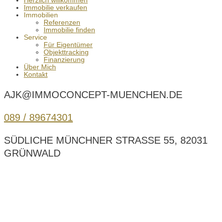
Herzlich willkommen
Immobilie verkaufen
Immobilien
Referenzen
Immobilie finden
Service
Für Eigentümer
Objekttracking
Finanzierung
Über Mich
Kontakt
AJK@IMMOCONCEPT-MUENCHEN.DE
089 / 89674301
SÜDLICHE MÜNCHNER STRASSE 55, 82031 G
RÜNWALD